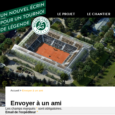
LE PROJET
LE CHANTIER
Accueil
>
Envoyer à un ami
Envoyer à un ami
Les champs marqués
*
sont obligatoires.
Email de l’expéditeur
*