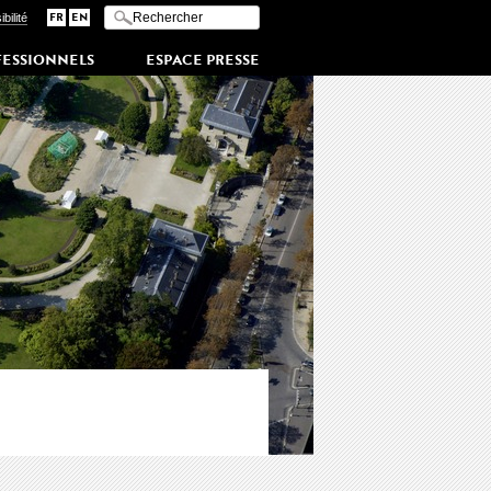
Saisissez vos mots-clés
I
bilité
FR
EN
n
diquer les termes à
FESSIONNELS
rechercher
ESPACE PRESSE