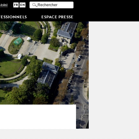
Saisissez vos mots-clés
I
bilité
FR
EN
n
diquer les termes à
FESSIONNELS
rechercher
ESPACE PRESSE