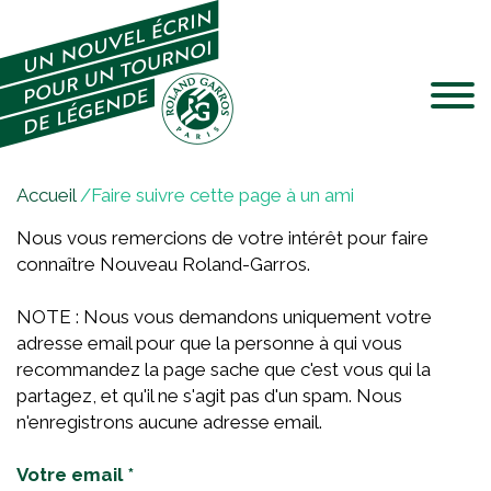
Jump to navigation
V
Accueil
/
Faire suivre cette page à un ami
o
Nous vous remercions de votre intérêt pour faire
u
connaître Nouveau Roland-Garros.
s
ê
NOTE : Nous vous demandons uniquement votre
t
adresse email pour que la personne à qui vous
e
recommandez la page sache que c'est vous qui la
s
partagez, et qu'il ne s'agit pas d'un spam. Nous
i
n'enregistrons aucune adresse email.
c
i
Votre email
*