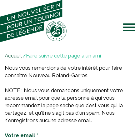
Jump to navigation
V
Accueil
/
Faire suivre cette page à un ami
o
Nous vous remercions de votre intérêt pour faire
u
connaître Nouveau Roland-Garros.
s
ê
NOTE : Nous vous demandons uniquement votre
t
adresse email pour que la personne à qui vous
e
recommandez la page sache que c'est vous qui la
s
partagez, et qu'il ne s'agit pas d'un spam. Nous
i
n'enregistrons aucune adresse email.
c
i
Votre email
*