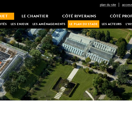
plan du site
accessi
OJET
LE CHANTIER
CÔTÉ RIVERAINS
CÔTÉ PRO
ITÉS
LES ENJEUX
LES AMÉNAGEMENTS
LE PLAN DU STADE
LES ACTEURS
L'H