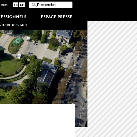
Saisissez vos mots-clés
I
bilité
FR
EN
n
diquer les termes à
FESSIONNELS
rechercher
ESPACE PRESSE
ISTOIRE DU STADE