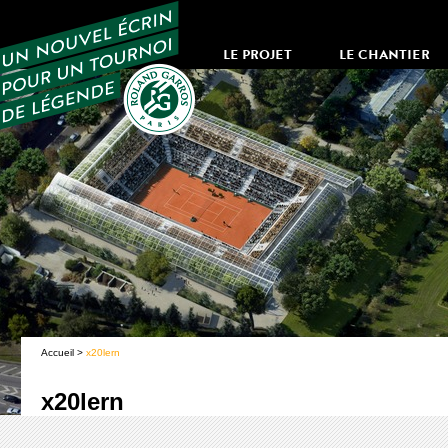
LE PROJET
LE CHANTIER
Accueil
>
x20lern
x20lern