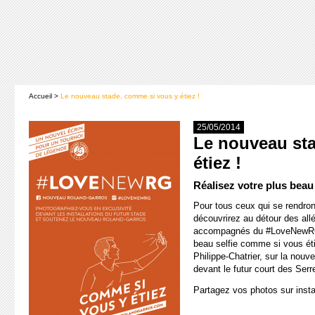
Accueil
>
Le nouveau stade, comme si vous y étiez !
25/05/2014
Le nouveau st
étiez !
Réalisez votre plus beau 
Pour tous ceux qui se rendron
découvrirez au détour des all
accompagnés du #LoveNewRG. 
beau selfie comme si vous étiez
Philippe-Chatrier, sur la nou
devant le futur court des Serr
Partagez vos photos sur in