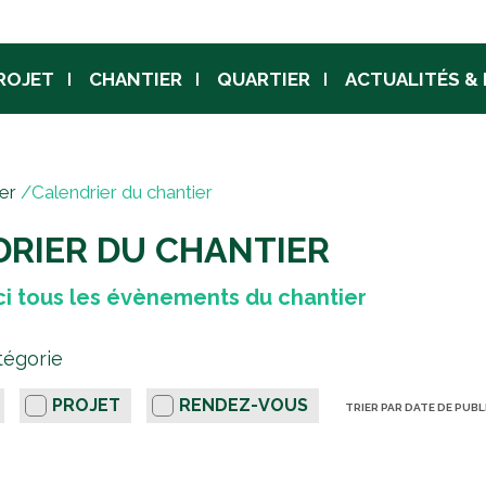
Jump to navigation
ROJET
CHANTIER
QUARTIER
ACTUALITÉS &
er
/
Calendrier du chantier
RIER DU CHANTIER
ci tous les évènements du chantier
tégorie
PROJET
RENDEZ-VOUS
TRIER PAR DATE DE PUB