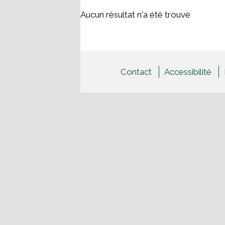
r
Aucun résultat n'a été trouvé
e
r
Contact
Accessibilité