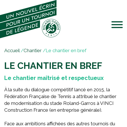
Jump to navigation
V
Accueil
/
Chantier
/
Le chantier en bref
o
LE CHANTIER EN BREF
u
s
Le chantier maîtrisé et respectueux
ê
t
À la suite du dialogue compétitif lancé en 2015, la
e
Fédération Française de Tennis a attribué le chantier
s
de modernisation du stade Roland-Garros à VINCI
i
Construction France (en entreprise générale).
c
i
Face aux ambitions affichées des autres tournois du