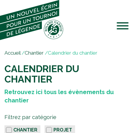
Jump to navigation
V
Accueil
/
Chantier
/
Calendrier du chantier
o
CALENDRIER DU
u
s
CHANTIER
ê
t
Retrouvez ici tous les évènements du
e
chantier
s
i
F
c
Filtrez par catégorie
i
i
CHANTIER
PROJET