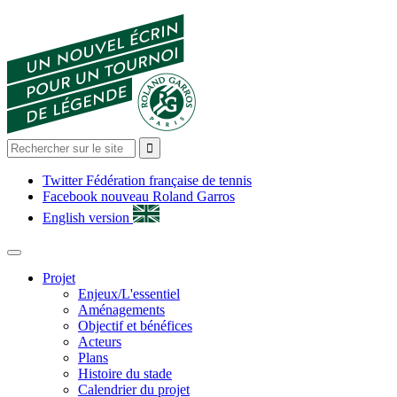
Jump to navigation
Formulaire de recherche

Twitter Fédération française de tennis
Facebook nouveau Roland Garros
English version
Projet
Enjeux/L'essentiel
Aménagements
Objectif et bénéfices
Acteurs
Plans
Histoire du stade
Calendrier du projet