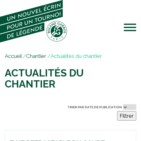
Jump to navigation
V
Accueil
/
Chantier
/
Actualités du chantier
o
ACTUALITÉS DU
u
s
CHANTIER
ê
t
e
TRIER PAR DATE DE PUBLICATION
s
Filtrer
i
c
i