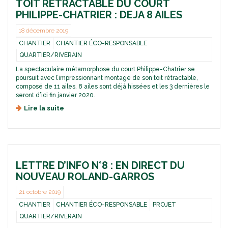
TOIT RETRACTABLE DU COURT
PHILIPPE-CHATRIER : DEJA 8 AILES
18 décembre 2019
CHANTIER
CHANTIER ÉCO-RESPONSABLE
QUARTIER/RIVERAIN
La spectaculaire métamorphose du court Philippe-Chatrier se
poursuit avec l’impressionnant montage de son toit rétractable,
composé de 11 ailes. 8 ailes sont déjà hissées et les 3 dernières le
seront d’ici fin janvier 2020.
Lire la suite
d
e
T
O
I
T
LETTRE D’INFO N°8 : EN DIRECT DU
R
E
NOUVEAU ROLAND-GARROS
T
R
21 octobre 2019
A
CHANTIER
CHANTIER ÉCO-RESPONSABLE
PROJET
C
QUARTIER/RIVERAIN
T
A