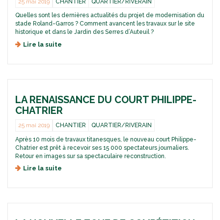
b
1
25 mai 2019
CHANTIER
QUARTIER/RIVERAIN
:
l
9
Quelles sont les dernières actualités du projet de modernisation du
u
e
,
stade Roland-Garros ? Comment avancent les travaux sur le site
n
d
v
historique et dans le Jardin des Serres d’Auteuil ?
e
u
o
s
Lire la suite
d
c
u
p
e
o
s
e
L
u
e
c
e
r
n
t
t
t
p
a
t
P
e
c
LA RENAISSANCE DU COURT PHILIPPE-
r
h
n
u
e
i
s
CHATRIER
l
d
l
e
a
'
i
z
25 mai 2019
CHANTIER
QUARTIER/RIVERAIN
i
i
p
q
Après 10 mois de travaux titanesques, le nouveau court Philippe-
r
n
p
u
Chatrier est prêt à recevoir ses 15 000 spectateurs journaliers.
e
f
e
o
Retour en images sur sa spectaculaire reconstruction.
m
o
-
i
é
n
Lire la suite
d
C
?
t
°
e
h
a
7
L
a
m
:
a
t
o
e
r
r
r
n
e
i