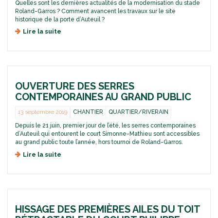
Quelles sont les dernières actualités de la modernisation du stade
B
Roland-Garros ? Comment avancent les travaux sur le site
L
historique de la porte d’Auteuil ?
E
Lire la suite
d
D
e
U
L
C
e
O
t
U
t
R
OUVERTURE DES SERRES
r
T
e
CONTEMPORAINES AU GRAND PUBLIC
P
d
H
’
13 septembre 2019
CHANTIER
QUARTIER/RIVERAIN
I
i
L
Depuis le 21 juin, premier jour de l’été, les serres contemporaines
n
I
d’Auteuil qui entourent le court Simonne-Mathieu sont accessibles
f
P
au grand public toute l’année, hors tournoi de Roland-Garros.
o
P
n
Lire la suite
d
E
°
e
-
8
O
C
:
u
H
e
v
A
n
e
T
d
HISSAGE DES PREMIÈRES AILES DU TOIT
r
R
i
t