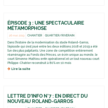
e
s
s
i
L
a
è
e
u
r
N
g
e
o
r
s
ÉPISODE 3 : UNE SPECTACULAIRE
u
a
a
v
MÉTAMORPHOSE
n
i
e
d
l
a
26 mai 2019
CHANTIER
QUARTIER/RIVERAIN
p
e
u
Dans l’histoire de la modernisation du stade Roland-Garros,
u
s
R
l’épisode qui s’est joué entre les deux éditions 2018 et 2019 a été
b
d
o
l’un des plus palpitants. Une zone de compétition entièrement
l
u
l
réaménagée au Fonds des Princes, un écrin unique au monde, le
i
t
a
court Simonne-Mathieu enfin opérationnel et un tout nouveau court
c
o
n
Philippe-Chatrier reconstruit à 80% en 10 mois
i
d
Lire la suite
d
t
-
e
r
G
É
é
a
p
t
r
i
r
r
s
a
o
LETTRE D'INFO N°7 : EN DIRECT DU
o
c
s
d
t
2
NOUVEAU ROLAND-GARROS
e
a
0
3