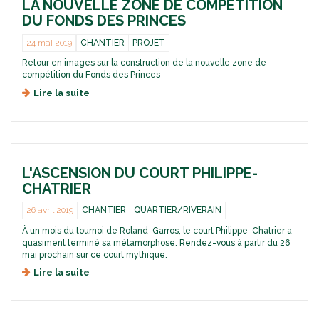
p
d
LA NOUVELLE ZONE DE COMPÉTITION
n
e
h
i
a
r
DU FONDS DES PRINCES
o
r
i
s
e
s
24 mai 2019
CHANTIER
PROJET
e
c
s
Retour en images sur la construction de la nouvelle zone de
t
a
compétition du Fonds des Princes
d
n
u
c
Lire la suite
d
N
e
e
o
d
L
u
u
a
v
c
n
e
o
o
a
u
L'ASCENSION DU COURT PHILIPPE-
u
u
r
v
CHATRIER
R
t
e
o
P
l
26 avril 2019
CHANTIER
QUARTIER/RIVERAIN
l
h
l
À un mois du tournoi de Roland-Garros, le court Philippe-Chatrier a
a
i
e
quasiment terminé sa métamorphose. Rendez-vous à partir du 26
n
l
z
mai prochain sur ce court mythique.
d
i
o
-
p
n
Lire la suite
d
G
p
e
e
a
e
d
L
r
-
e
'