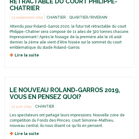
RÉTRACTABLE DU COURT PHILIPPE-
I
r
u
E
CHATRIER
e
r
R
c
e
:
13 septembre 2019
CHANTIER
QUARTIER/RIVERAIN
t
d
D
d
Attendu pour Roland-Garros 2020, le futur toit rétractable du court
e
E
Philippe-Chatrier sera composé de 11 ailes de 320 tonnes chacune.
u
s
J
Impressionnant ! Après le hissage de la première aile le 16 août
n
s
A
dernier, la 2ème aile vient d’être hissée sur le sommet du court
o
e
8
emblématique du stade Roland-Garros.
u
r
A
v
r
Lire la suite
d
I
e
e
e
L
a
s
H
E
u
c
i
S
R
o
s
o
n
s
l
t
LE NOUVEAU ROLAND-GARROS 2019,
a
a
e
g
VOUS EN PENSEZ QUOI?
n
m
e
d
p
d
12 juin 2019
CHANTIER
-
o
e
Les spectateurs ont partagé leurs impressions. Nouvelle zone de
G
r
s
compétition du Fonds des Princes, court Simonne-Mathieu,
a
a
p
nouveau central, ils nous disent ce qu'ils en pensent.
r
i
r
r
n
e
Lire la suite
d
o
e
m