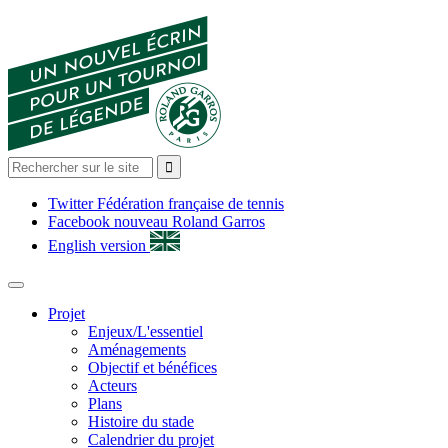
Jump to navigation
Formulaire de recherche

Twitter Fédération française de tennis
Facebook nouveau Roland Garros
English version
Projet
Enjeux/L'essentiel
Aménagements
Objectif et bénéfices
Acteurs
Plans
Histoire du stade
Calendrier du projet