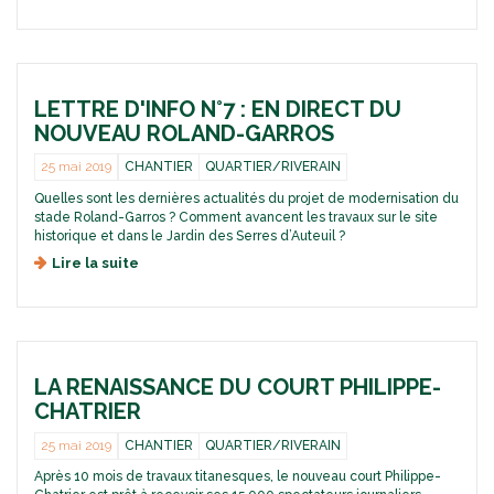
u
e
r
g
É
e
r
p
s
a
i
a
n
s
i
LETTRE D'INFO N°7 : EN DIRECT DU
d
o
l
p
d
e
NOUVEAU ROLAND-GARROS
u
e
s
b
3
d
25 mai 2019
CHANTIER
QUARTIER/RIVERAIN
l
:
u
Quelles sont les dernières actualités du projet de modernisation du
i
u
t
stade Roland-Garros ? Comment avancent les travaux sur le site
c
n
o
historique et dans le Jardin des Serres d’Auteuil ?
e
i
s
Lire la suite
d
t
p
e
r
e
L
é
c
e
t
t
t
r
a
t
a
c
LA RENAISSANCE DU COURT PHILIPPE-
r
c
u
e
t
CHATRIER
l
d
a
a
'
b
25 mai 2019
CHANTIER
QUARTIER/RIVERAIN
i
i
l
Après 10 mois de travaux titanesques, le nouveau court Philippe-
r
n
e