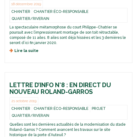
18 décembre 2019
CHANTIER
CHANTIER ÉCO-RESPONSABLE
QUARTIER/RIVERAIN
La spectaculaire métamorphose du court Philippe-Chatrier se
poursuit avec l’impressionnant montage de son toit rétractable,
composé de 11 ailes. 8 ailes sont déjà hissées et les 3 dernières le
seront d’ici fin janvier 2020.
Lire la suite
d
e
T
O
I
T
LETTRE D’INFO N°8 : EN DIRECT DU
R
E
NOUVEAU ROLAND-GARROS
T
R
21 octobre 2019
A
CHANTIER
CHANTIER ÉCO-RESPONSABLE
PROJET
C
QUARTIER/RIVERAIN
T
A
Quelles sont les dernières actualités de la modernisation du stade
B
Roland-Garros ? Comment avancent les travaux sur le site
L
historique de la porte d’Auteuil ?