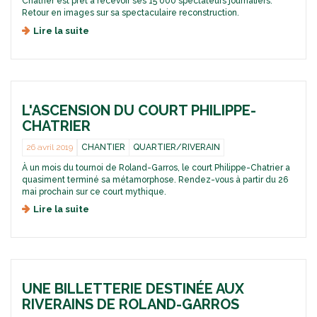
Chatrier est prêt à recevoir ses 15 000 spectateurs journaliers.
e
f
d
Retour en images sur sa spectaculaire reconstruction.
m
o
u
é
n
Lire la suite
d
c
t
°
e
o
a
7
L
u
m
:
a
r
o
e
r
t
r
n
e
P
p
d
L'ASCENSION DU COURT PHILIPPE-
n
h
h
i
a
i
CHATRIER
o
r
i
l
s
e
s
i
26 avril 2019
CHANTIER
QUARTIER/RIVERAIN
e
c
s
p
À un mois du tournoi de Roland-Garros, le court Philippe-Chatrier a
t
a
p
quasiment terminé sa métamorphose. Rendez-vous à partir du 26
d
n
e
mai prochain sur ce court mythique.
u
c
-
N
e
Lire la suite
d
C
o
d
e
h
u
u
L
a
v
c
'
t
e
o
a
r
a
u
s
i
u
r
UNE BILLETTERIE DESTINÉE AUX
c
e
R
t
e
r
RIVERAINS DE ROLAND-GARROS
o
P
n