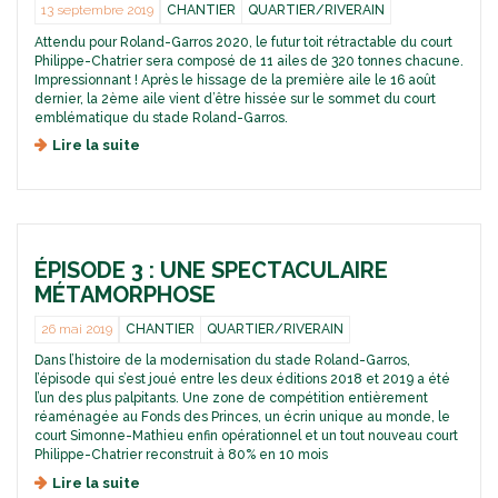
c
e
:
13 septembre 2019
CHANTIER
QUARTIER/RIVERAIN
t
d
D
d
Attendu pour Roland-Garros 2020, le futur toit rétractable du court
e
E
Philippe-Chatrier sera composé de 11 ailes de 320 tonnes chacune.
u
s
J
Impressionnant ! Après le hissage de la première aile le 16 août
n
s
A
dernier, la 2ème aile vient d’être hissée sur le sommet du court
o
e
8
emblématique du stade Roland-Garros.
u
r
A
v
r
Lire la suite
d
I
e
e
e
L
a
s
H
E
u
c
i
S
R
o
s
o
n
s
l
t
ÉPISODE 3 : UNE SPECTACULAIRE
a
a
e
g
MÉTAMORPHOSE
n
m
e
d
p
d
26 mai 2019
CHANTIER
QUARTIER/RIVERAIN
-
o
e
Dans l’histoire de la modernisation du stade Roland-Garros,
G
r
s
l’épisode qui s’est joué entre les deux éditions 2018 et 2019 a été
a
a
p
l’un des plus palpitants. Une zone de compétition entièrement
r
i
r
réaménagée au Fonds des Princes, un écrin unique au monde, le
r
n
e
court Simonne-Mathieu enfin opérationnel et un tout nouveau court
o
e
m
Philippe-Chatrier reconstruit à 80% en 10 mois
s
s
i
Lire la suite
a
d
è