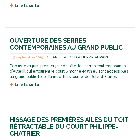
E
Lire la suite
d
D
e
U
L
C
e
O
t
U
t
R
OUVERTURE DES SERRES
r
T
e
CONTEMPORAINES AU GRAND PUBLIC
P
d
H
’
13 septembre 2019
CHANTIER
QUARTIER/RIVERAIN
I
i
L
Depuis le 21 juin, premier jour de l’été, les serres contemporaines
n
I
d’Auteuil qui entourent le court Simonne-Mathieu sont accessibles
f
P
au grand public toute l’année, hors tournoi de Roland-Garros.
o
P
n
Lire la suite
d
E
°
e
-
8
O
C
:
u
H
e
v
A
n
e
T
d
HISSAGE DES PREMIÈRES AILES DU TOIT
r
R
i
t
RÉTRACTABLE DU COURT PHILIPPE-
I
r
u
E
CHATRIER
e
r
R