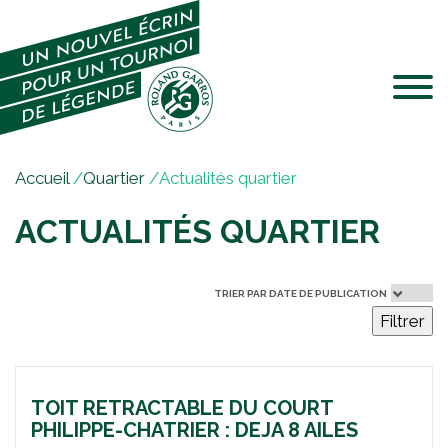
Jump to navigation
V
Accueil
/
Quartier
/
Actualités quartier
o
ACTUALITÉS QUARTIER
u
s
ê
t
TRIER PAR DATE DE PUBLICATION
Filtrer
e
s
i
c
TOIT RETRACTABLE DU COURT
i
PHILIPPE-CHATRIER : DEJA 8 AILES