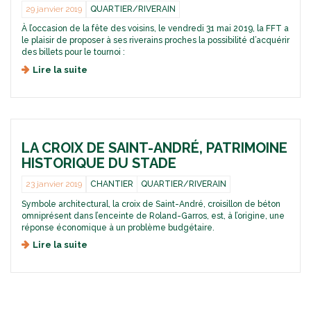
l
h
s
29 janvier 2019
QUARTIER/RIVERAIN
a
i
i
À l’occasion de la fête des voisins, le vendredi 31 mai 2019, la FFT a
n
l
o
le plaisir de proposer à ses riverains proches la possibilité d’acquérir
d
i
n
des billets pour le tournoi :
-
p
d
G
p
u
Lire la suite
d
a
e
c
e
r
-
o
U
r
C
u
n
o
h
r
e
s
a
t
b
t
P
LA CROIX DE SAINT-ANDRÉ, PATRIMOINE
i
r
h
l
HISTORIQUE DU STADE
i
i
l
e
l
e
23 janvier 2019
CHANTIER
QUARTIER/RIVERAIN
r
i
t
Symbole architectural, la croix de Saint-André, croisillon de béton
p
t
omniprésent dans l’enceinte de Roland-Garros, est, à l’origine, une
p
e
réponse économique à un problème budgétaire.
e
r
-
i
Lire la suite
d
C
e
e
h
d
L
a
e
a
t
s
c
r
t
r