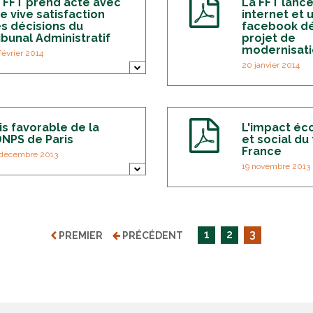
 FFT prend acte avec
La FFT lance
e vive satisfaction
internet et
s décisions du
facebook dé
ibunal Administratif
projet de
modernisat
février 2014
20 janvier 2014
S
e
e
m
o
r
is favorable de la
L'impact é
e
NPS de Paris
et social du
France
décembre 2013
19 novembre 2013
S
e
e
m
o
r
e
1
2
3
PREMIER
PRÉCÉDENT