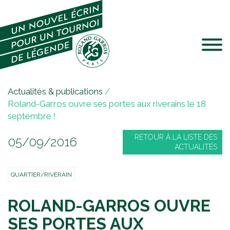
Jump to navigation
V
Actualités & publications
/
o
Roland-Garros ouvre ses portes aux riverains le 18
u
septembre !
s
RETOUR À LA LISTE DES
05/09/2016
ê
ACTUALITÉS
t
e
QUARTIER/RIVERAIN
s
i
ROLAND-GARROS OUVRE
c
i
SES PORTES AUX