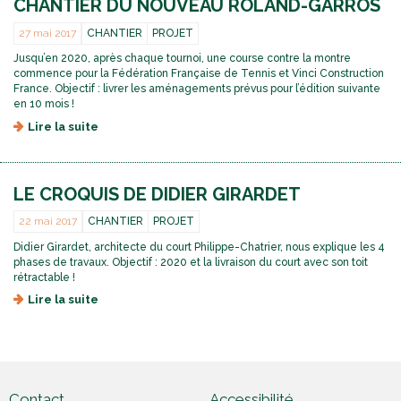
CHANTIER DU NOUVEAU ROLAND-GARROS
27 mai 2017
CHANTIER
PROJET
Jusqu’en 2020, après chaque tournoi, une course contre la montre
commence pour la Fédération Française de Tennis et Vinci Construction
France. Objectif : livrer les aménagements prévus pour l’édition suivante
en 10 mois !
Lire la suite
d
e
E
n
LE CROQUIS DE DIDIER GIRARDET
t
r
22 mai 2017
CHANTIER
PROJET
e
z
Didier Girardet, architecte du court Philippe-Chatrier, nous explique les 4
d
phases de travaux. Objectif : 2020 et la livraison du court avec son toit
a
rétractable !
n
Lire la suite
d
s
e
l
L
e
e
s
c
c
r
o
o
Contact
Accessibilité
u