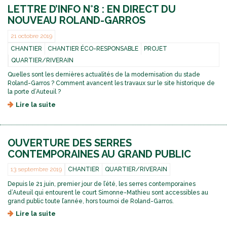
LETTRE D’INFO N°8 : EN DIRECT DU
NOUVEAU ROLAND-GARROS
21 octobre 2019
CHANTIER
CHANTIER ÉCO-RESPONSABLE
PROJET
QUARTIER/RIVERAIN
Quelles sont les dernières actualités de la modernisation du stade
Roland-Garros ? Comment avancent les travaux sur le site historique de
la porte d’Auteuil ?
Lire la suite
d
e
L
e
OUVERTURE DES SERRES
t
t
CONTEMPORAINES AU GRAND PUBLIC
r
e
13 septembre 2019
CHANTIER
QUARTIER/RIVERAIN
d
Depuis le 21 juin, premier jour de l’été, les serres contemporaines
’
d’Auteuil qui entourent le court Simonne-Mathieu sont accessibles au
i
grand public toute l’année, hors tournoi de Roland-Garros.
n
Lire la suite
d
f
e
o