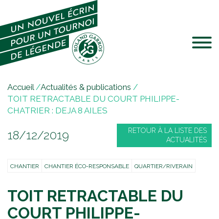
Jump to navigation
V
Accueil
/
Actualités & publications
/
o
TOIT RETRACTABLE DU COURT PHILIPPE-
u
CHATRIER : DEJA 8 AILES
s
RETOUR À LA LISTE DES
18/12/2019
ê
ACTUALITÉS
t
e
CHANTIER
CHANTIER ÉCO-RESPONSABLE
QUARTIER/RIVERAIN
s
i
TOIT RETRACTABLE DU
c
i
COURT PHILIPPE-