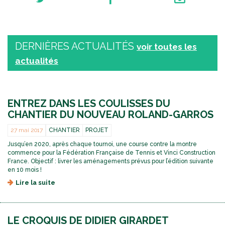
DERNIÈRES ACTUALITÉS
voir toutes les
actualités
ENTREZ DANS LES COULISSES DU
CHANTIER DU NOUVEAU ROLAND-GARROS
27 mai 2017
CHANTIER
PROJET
Jusqu’en 2020, après chaque tournoi, une course contre la montre
commence pour la Fédération Française de Tennis et Vinci Construction
France. Objectif : livrer les aménagements prévus pour l’édition suivante
en 10 mois !
Lire la suite
d
e
E
n
LE CROQUIS DE DIDIER GIRARDET
t