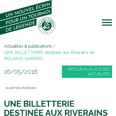
Jump to navigation
V
Actualités & publications
/
o
UNE BILLETTERIE destinée aux Riverains de
u
ROLAND-GARROS
s
RETOUR À LA LISTE DES
16/05/2016
ê
ACTUALITÉS
t
e
QUARTIER/RIVERAIN
s
i
UNE BILLETTERIE
c
i
DESTINÉE AUX RIVERAINS