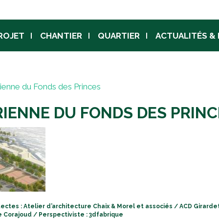
Jump to navigation
ROJET
CHANTIER
QUARTIER
ACTUALITÉS &
rienne du Fonds des Princes
RIENNE DU FONDS DES PRIN
tectes : Atelier d’architecture Chaix & Morel et associés / ACD Girarde
e Corajoud / Perspectiviste : 3dfabrique