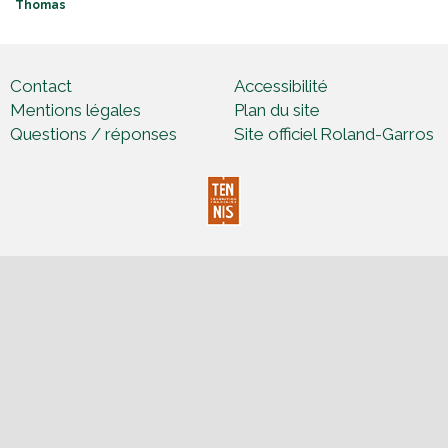
C
Thomas
O
U
R
T
Contact
Accessibilité
_
Mentions légales
Plan du site
D
E
Questions / réponses
Site officiel Roland-Garros
S
_
S
E
R
R
E
S
_
D
A
U
T
E
U
I
L