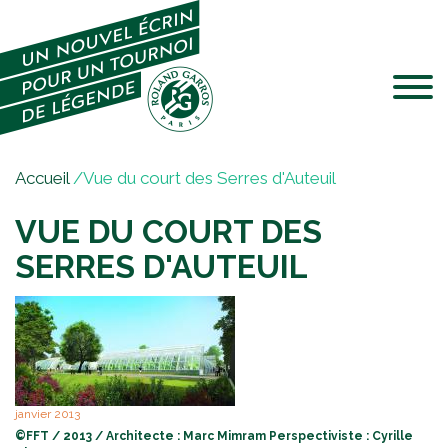
Jump to navigation
V
Accueil
/
Vue du court des Serres d'Auteuil
o
VUE DU COURT DES
u
s
SERRES D'AUTEUIL
ê
t
e
V
s
U
E
i
_
c
D
janvier 2013
i
U
_
FFT / 2013 / Architecte : Marc Mimram Perspectiviste : Cyrille