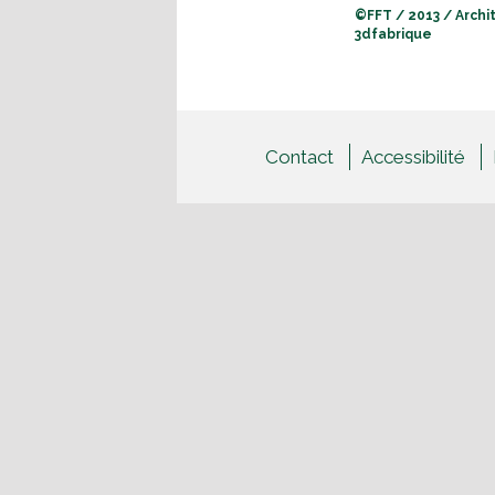
R
FFT / 2013 / Archi
I
3dfabrique
E
U
R
E
_
D
Contact
Accessibilité
U
_
C
O
U
R
T
_
P
H
I
L
I
P
P
E
-