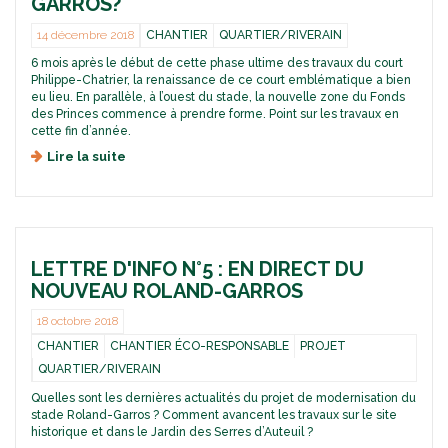
GARROS?
14 décembre 2018
CHANTIER
QUARTIER/RIVERAIN
6 mois après le début de cette phase ultime des travaux du court
Philippe-Chatrier, la renaissance de ce court emblématique a bien
eu lieu. En parallèle, à l’ouest du stade, la nouvelle zone du Fonds
des Princes commence à prendre forme. Point sur les travaux en
cette fin d’année.
Lire la suite
d
e
N
°
1
0
LETTRE D'INFO N°5 : EN DIRECT DU
:
O
NOUVEAU ROLAND-GARROS
ù
e
18 octobre 2018
n
CHANTIER
CHANTIER ÉCO-RESPONSABLE
PROJET
s
QUARTIER/RIVERAIN
o
n
Quelles sont les dernières actualités du projet de modernisation du
t
stade Roland-Garros ? Comment avancent les travaux sur le site
l
historique et dans le Jardin des Serres d’Auteuil ?
e