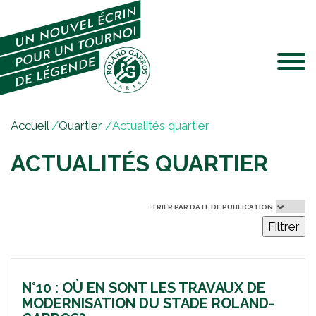
Jump to navigation
V
Accueil
/
Quartier
/
Actualités quartier
o
ACTUALITÉS QUARTIER
u
s
ê
t
TRIER PAR DATE DE PUBLICATION
Filtrer
e
s
i
c
N°10 : OÙ EN SONT LES TRAVAUX DE
i
MODERNISATION DU STADE ROLAND-