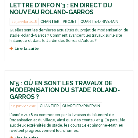
i
v
LETTRE D'INFO N°3 : EN DIRECT DU
i
o
a
l
NOUVEAU ROLAND-GARROS
n
u
l
d
x
e
22 janvier 2018
CHANTIER
PROJET
QUARTIER/RIVERAIN
u
d
t
Quelles sont les dernières actualités du projet de modernisation du
s
e
t
stade Roland-Garros ? Comment avancent les travaux sur le site
t
m
e
historique et dans le Jardin des Serres d’Auteuil ?
a
o
r
d
d
i
Lire la suite
d
e
e
e
e
R
r
d
L
o
n
e
e
l
i
s
t
a
s
t
t
n
a
i
N°5 : OÙ EN SONT LES TRAVAUX DE
r
d
t
n
e
MODERNISATION DU STADE ROLAND-
-
i
é
d
GARROS ?
G
o
e
'
a
n
a
i
12 janvier 2018
CHANTIER
QUARTIER/RIVERAIN
r
d
u
n
r
u
x
L’année 2018 va commencer par la livraison du bâtiment de
f
o
l’organisation et du village, ainsi que des courts 7 et 9. En parallèle,
s
r
o
s
aux deux extrémités du stade, les courts 14 et Simonne-Mathieu
t
i
n
?
révèlent progressivement leurs formes.
a
v
°
d
e
3