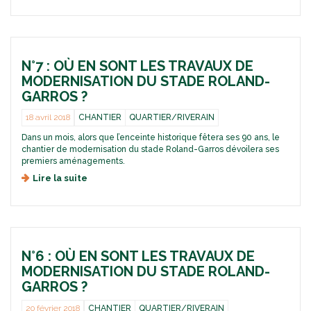
e
s
s
L
a
t
e
t
r
t
i
a
t
o
v
N°7 : OÙ EN SONT LES TRAVAUX DE
r
n
a
e
MODERNISATION DU STADE ROLAND-
d
u
d
GARROS ?
u
x
'
s
d
i
18 avril 2018
CHANTIER
QUARTIER/RIVERAIN
t
e
n
a
m
Dans un mois, alors que l’enceinte historique fêtera ses 90 ans, le
f
d
chantier de modernisation du stade Roland-Garros dévoilera ses
o
o
e
premiers aménagements.
d
n
R
e
°
Lire la suite
d
o
r
4
e
l
n
:
N
a
i
e
°
n
s
n
7
d
a
d
:
-
t
i
N°6 : OÙ EN SONT LES TRAVAUX DE
o
G
i
r
ù
MODERNISATION DU STADE ROLAND-
a
o
e
e
GARROS ?
r
n
c
n
r
d
t
s
20 février 2018
CHANTIER
QUARTIER/RIVERAIN
o