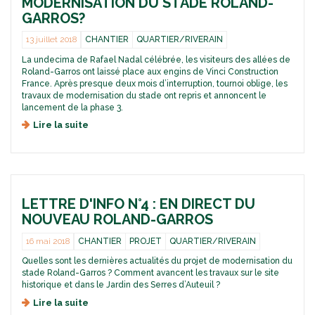
MODERNISATION DU STADE ROLAND-
t
e
s
GARROS?
d
n
t
u
s
a
13 juillet 2018
CHANTIER
QUARTIER/RIVERAIN
N
o
d
o
La undecima de Rafael Nadal célébrée, les visiteurs des allées de
n
e
u
Roland-Garros ont laissé place aux engins de Vinci Construction
t
R
v
France. Après presque deux mois d’interruption, tournoi oblige, les
l
o
travaux de modernisation du stade ont repris et annoncent le
e
e
l
lancement de la phase 3.
a
s
a
u
t
Lire la suite
d
n
R
r
e
d
o
a
N
-
l
v
°
G
a
a
8
a
n
u
:
r
d
x
LETTRE D'INFO N°4 : EN DIRECT DU
o
r
-
d
ù
o
NOUVEAU ROLAND-GARROS
G
e
e
s
a
m
n
?
16 mai 2018
CHANTIER
PROJET
QUARTIER/RIVERAIN
r
o
s
r
Quelles sont les dernières actualités du projet de modernisation du
d
o
stade Roland-Garros ? Comment avancent les travaux sur le site
o
e
n
historique et dans le Jardin des Serres d’Auteuil ?
s
r
t
n
l
Lire la suite
d
i
e