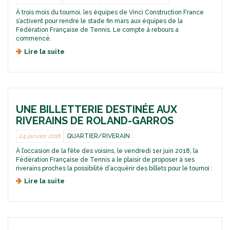
u
d
o
s
s
u
À trois mois du tournoi, les équipes de Vinci Construction France
n
?
t
n
s’activent pour rendre le stade fin mars aux équipes de la
t
a
o
Fédération Française de Tennis. Le compte à rebours a
l
d
u
commencé.
e
e
v
s
Lire la suite
d
R
e
t
e
o
a
r
N
l
u
a
°
a
R
v
6
n
o
a
:
d
l
u
UNE BILLETTERIE DESTINÉE AUX
o
-
a
x
ù
RIVERAINS DE ROLAND-GARROS
G
n
d
e
a
d
e
n
24 janvier 2018
QUARTIER/RIVERAIN
r
-
m
s
r
G
À l’occasion de la fête des voisins, le vendredi 1er juin 2018, la
o
o
o
a
Fédération Française de Tennis a le plaisir de proposer à ses
d
n
s
r
riverains proches la possibilité d’acquérir des billets pour le tournoi :
e
t
?
r
r
l
Lire la suite
d
o
n
e
e
s
i
s
U
s
t
n
a
r
e
t
a
b