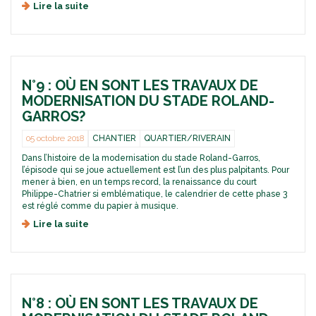
Lire la suite
d
s
e
t
L
r
e
a
t
v
t
a
N°9 : OÙ EN SONT LES TRAVAUX DE
r
u
e
MODERNISATION DU STADE ROLAND-
x
d
d
GARROS?
'
e
i
m
05 octobre 2018
CHANTIER
QUARTIER/RIVERAIN
n
o
Dans l’histoire de la modernisation du stade Roland-Garros,
f
d
l’épisode qui se joue actuellement est l’un des plus palpitants. Pour
o
e
mener à bien, en un temps record, la renaissance du court
n
r
Philippe-Chatrier si emblématique, le calendrier de cette phase 3
°
n
est réglé comme du papier à musique.
5
i
:
Lire la suite
d
s
e
e
a
n
N
t
d
°
i
i
9
o
r
:
n
e
N°8 : OÙ EN SONT LES TRAVAUX DE
o
d
c
ù
u