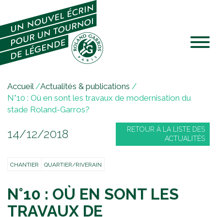
Jump to navigation
V
Accueil
/
Actualités & publications
/
o
N°10 : Où en sont les travaux de modernisation du
u
stade Roland-Garros?
s
RETOUR À LA LISTE DES
14/12/2018
ê
ACTUALITÉS
t
e
CHANTIER
QUARTIER/RIVERAIN
s
i
N°10 : OÙ EN SONT LES
c
i
TRAVAUX DE