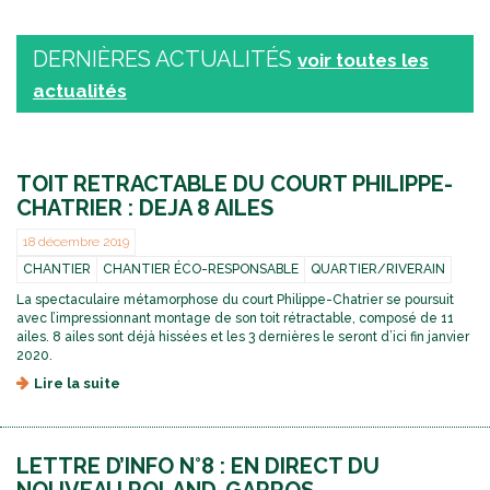
DERNIÈRES ACTUALITÉS
voir toutes les
actualités
TOIT RETRACTABLE DU COURT PHILIPPE-
CHATRIER : DEJA 8 AILES
18 décembre 2019
CHANTIER
CHANTIER ÉCO-RESPONSABLE
QUARTIER/RIVERAIN
La spectaculaire métamorphose du court Philippe-Chatrier se poursuit
avec l’impressionnant montage de son toit rétractable, composé de 11
ailes. 8 ailes sont déjà hissées et les 3 dernières le seront d’ici fin janvier
2020.
Lire la suite
d
e
T
O
LETTRE D’INFO N°8 : EN DIRECT DU
I
T
NOUVEAU ROLAND-GARROS