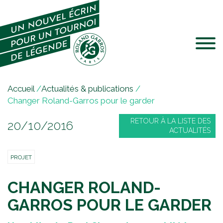
Jump to navigation
V
Accueil
/
Actualités & publications
/
o
Changer Roland-Garros pour le garder
u
RETOUR À LA LISTE DES
20/10/2016
s
ACTUALITÉS
ê
t
PROJET
e
s
CHANGER ROLAND-
i
c
GARROS POUR LE GARDER
i