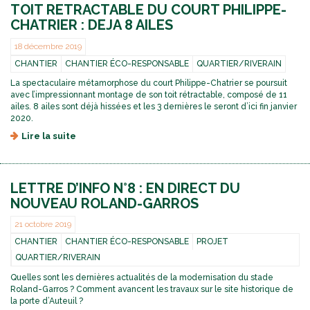
TOIT RETRACTABLE DU COURT PHILIPPE-
CHATRIER : DEJA 8 AILES
18 décembre 2019
CHANTIER
CHANTIER ÉCO-RESPONSABLE
QUARTIER/RIVERAIN
La spectaculaire métamorphose du court Philippe-Chatrier se poursuit
avec l’impressionnant montage de son toit rétractable, composé de 11
ailes. 8 ailes sont déjà hissées et les 3 dernières le seront d’ici fin janvier
2020.
Lire la suite
d
e
T
O
LETTRE D’INFO N°8 : EN DIRECT DU
I
T
NOUVEAU ROLAND-GARROS
R
E
21 octobre 2019
T
CHANTIER
CHANTIER ÉCO-RESPONSABLE
PROJET
R
QUARTIER/RIVERAIN
A
C
Quelles sont les dernières actualités de la modernisation du stade
T
Roland-Garros ? Comment avancent les travaux sur le site historique de
A
la porte d’Auteuil ?