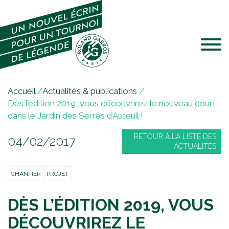
Jump to navigation
V
Accueil
/
Actualités & publications
/
o
Dès l’édition 2019, vous découvrirez le nouveau court
u
dans le Jardin des Serres d’Auteuil !
s
RETOUR À LA LISTE DES
04/02/2017
ê
ACTUALITÉS
t
e
CHANTIER
PROJET
s
i
DÈS L’ÉDITION 2019, VOUS
c
i
DÉCOUVRIREZ LE