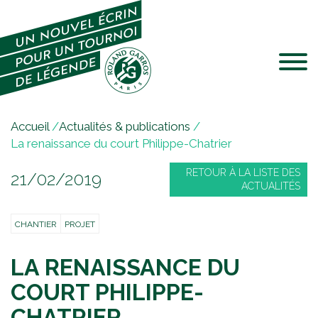
Jump to navigation
V
Accueil
/
Actualités & publications
/
o
La renaissance du court Philippe-Chatrier
u
RETOUR À LA LISTE DES
21/02/2019
s
ACTUALITÉS
ê
t
CHANTIER
PROJET
e
s
LA RENAISSANCE DU
i
c
COURT PHILIPPE-
i
CHATRIER