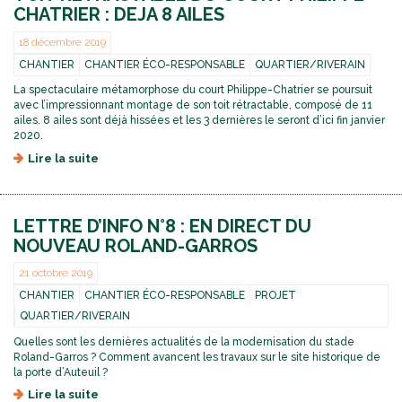
CHATRIER : DEJA 8 AILES
18 décembre 2019
CHANTIER
CHANTIER ÉCO-RESPONSABLE
QUARTIER/RIVERAIN
La spectaculaire métamorphose du court Philippe-Chatrier se poursuit
avec l’impressionnant montage de son toit rétractable, composé de 11
ailes. 8 ailes sont déjà hissées et les 3 dernières le seront d’ici fin janvier
2020.
Lire la suite
d
e
T
O
LETTRE D’INFO N°8 : EN DIRECT DU
I
T
NOUVEAU ROLAND-GARROS
R
E
21 octobre 2019
T
CHANTIER
CHANTIER ÉCO-RESPONSABLE
PROJET
R
QUARTIER/RIVERAIN
A
C
Quelles sont les dernières actualités de la modernisation du stade
T
Roland-Garros ? Comment avancent les travaux sur le site historique de
A
la porte d’Auteuil ?
B
Lire la suite
d
L