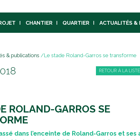
Jump to navigation
ROJET
CHANTIER
QUARTIER
ACTUALITÉS &
tés & publications
/
Le stade Roland-Garros se transforme
018
RETOUR À LA LIST
DE ROLAND-GARROS SE
FORME
 passé dans l’enceinte de Roland-Garros et ses