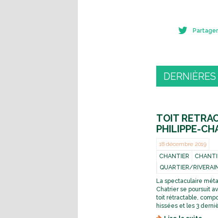
Partager
DERNIÈRES
TOIT RETRA
PHILIPPE-CHA
18 décembre 2019
CHANTIER
CHANTI
QUARTIER/RIVERAI
La spectaculaire méta
Chatrier se poursuit 
toit rétractable, compo
hissées et les 3 derniè