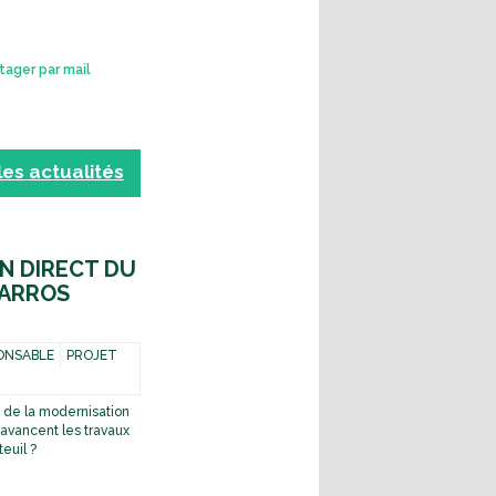
i
s
tager par mail
 les actualités
EN DIRECT DU
ARROS
ONSABLE
PROJET
s de la modernisation
avancent les travaux
teuil ?