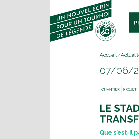
P
V
Accueil
/
Actuali
o
07/06/2
u
s
ê
CHANTIER
PROJET
t
e
LE STA
s
i
TRANS
c
i
Que s’est-il