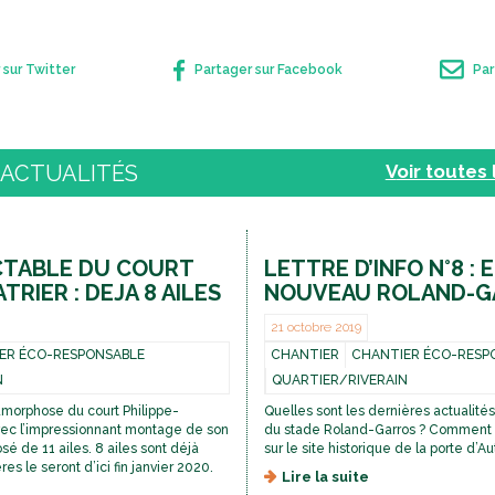
 sur Twitter
Partager sur Facebook
Par
 ACTUALITÉS
voir toutes
CTABLE DU COURT
LETTRE D’INFO N°8 : 
TRIER : DEJA 8 AILES
NOUVEAU ROLAND-G
21 octobre 2019
ER ÉCO-RESPONSABLE
CHANTIER
CHANTIER ÉCO-RESP
N
QUARTIER/RIVERAIN
morphose du court Philippe-
Quelles sont les dernières actualité
avec l’impressionnant montage de son
du stade Roland-Garros ? Comment 
sé de 11 ailes. 8 ailes sont déjà
sur le site historique de la porte d’Au
res le seront d’ici fin janvier 2020.
Lire la suite
d