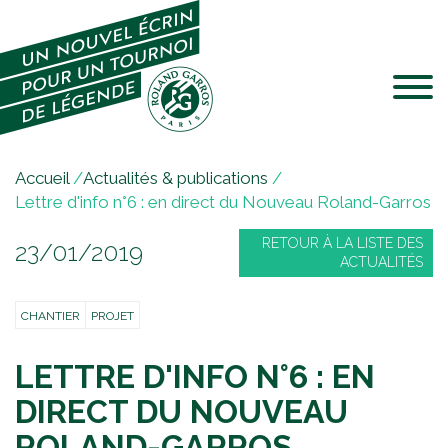
Jump to navigation
V
Accueil
/
Actualités & publications
/
o
Lettre d'info n°6 : en direct du Nouveau Roland-Garros
u
RETOUR À LA LISTE DES
23/01/2019
s
ACTUALITÉS
ê
t
CHANTIER
PROJET
e
s
LETTRE D'INFO N°6 : EN
i
c
DIRECT DU NOUVEAU
i
ROLAND-GARROS