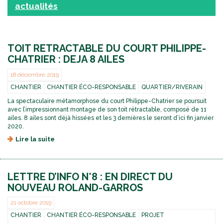
actualités
TOIT RETRACTABLE DU COURT PHILIPPE-
CHATRIER : DEJA 8 AILES
18 décembre 2019
CHANTIER
CHANTIER ÉCO-RESPONSABLE
QUARTIER/RIVERAIN
La spectaculaire métamorphose du court Philippe-Chatrier se poursuit
avec l’impressionnant montage de son toit rétractable, composé de 11
ailes. 8 ailes sont déjà hissées et les 3 dernières le seront d’ici fin janvier
2020.
Lire la suite
d
e
T
O
LETTRE D’INFO N°8 : EN DIRECT DU
I
T
NOUVEAU ROLAND-GARROS
R
E
21 octobre 2019
T
CHANTIER
CHANTIER ÉCO-RESPONSABLE
PROJET
R