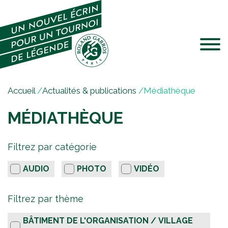
Jump to navigation
V
Accueil
/
Actualités & publications
/
Médiathèque
o
MÉDIATHÈQUE
u
s
F
ê
Filtrez par catégorie
t
i
e
AUDIO
PHOTO
VIDÉO
l
s
i
t
Filtrez par thème
c
r
i
BÂTIMENT DE L'ORGANISATION / VILLAGE