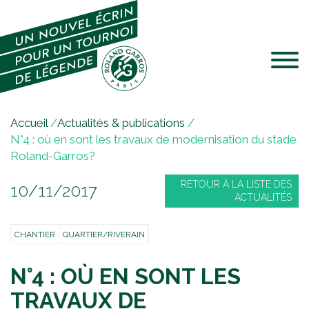
Jump to navigation
V
Accueil
/
Actualités & publications
/
o
N°4 : où en sont les travaux de modernisation du stade
u
Roland-Garros?
s
RETOUR À LA LISTE DES
10/11/2017
ê
ACTUALITÉS
t
e
CHANTIER
QUARTIER/RIVERAIN
s
i
N°4 : OÙ EN SONT LES
c
i
TRAVAUX DE