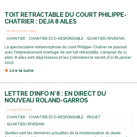
TOIT RETRACTABLE DU COURT PHILIPPE-
CHATRIER : DEJA 8 AILES
18 décembre 2019
CHANTIER
CHANTIER ÉCO-RESPONSABLE
QUARTIER/RIVERAIN
La spectaculaire métamorphose du court Philippe-Chatrier se poursuit
avec l’impressionnant montage de son toit rétractable, composé de 11
ailes. 8 ailes sont déjà hissées et les 3 dernières le seront d’ici fin janvier
2020.
Lire la suite
d
e
T
O
LETTRE D’INFO N°8 : EN DIRECT DU
I
T
NOUVEAU ROLAND-GARROS
R
E
21 octobre 2019
T
CHANTIER
CHANTIER ÉCO-RESPONSABLE
PROJET
R
QUARTIER/RIVERAIN
A
C
Quelles sont les dernières actualités de la modernisation du stade
T