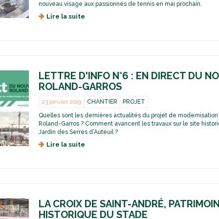
e
e
nouveau visage aux passionnés de tennis en mai prochain.
s
-
Lire la suite
d
s
M
e
e
a
L
r
t
a
r
h
r
e
i
e
s
e
n
c
LETTRE D'INFO N°6 : EN DIRECT DU 
u
a
o
,
ROLAND-GARROS
i
n
u
s
t
n
23 janvier 2019
CHANTIER
PROJET
s
e
c
a
Quelles sont les dernières actualités du projet de modernisatio
m
o
n
Roland-Garros ? Comment avancent les travaux sur le site histor
p
n
c
Jardin des Serres d’Auteuil ?
o
c
e
r
Lire la suite
e
d
d
a
p
e
u
i
t
L
c
n
u
e
o
e
n
t
u
s
i
t
r
,
q
r
t
LA CROIX DE SAINT-ANDRÉ, PATRIMOI
l
u
e
P
HISTORIQUE DU STADE
a
e
d
h