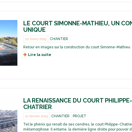
L
S
e
i
c
m
o
o
LE COURT SIMONNE-MATHIEU, UN CO
u
n
r
UNIQUE
n
t
e
S
22 mars 2019
CHANTIER
-
i
Retour en images sur la construction du court Simonne-Mathieu
M
m
a
o
Lire la suite
d
t
n
e
h
n
L
i
e
e
e
-
c
u
M
o
a
u
t
r
h
t
LA RENAISSANCE DU COURT PHILIPPE
i
S
CHATRIER
e
i
u
m
21 février 2019
CHANTIER
PROJET
e
o
t
n
Tel le phénix qui renaît de ses cendres, le court Philippe-Chatrie
l
n
métamorphose. Il entame, la dernière ligne droite pour pouvoir d