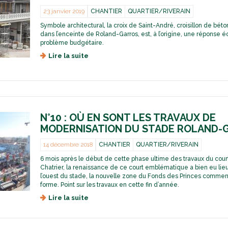
f
'
i
23 janvier 2019
CHANTIER
QUARTIER/RIVERAIN
u
i
l
s
n
Symbole architectural, la croix de Saint-André, croisillon de bét
i
i
f
dans l’enceinte de Roland-Garros, est, à l’origine, une réponse
p
o
o
problème budgétaire.
p
n
n
e
Lire la suite
d
d
°
-
e
u
6
C
L
s
:
h
a
p
e
a
c
o
n
t
r
r
d
r
o
t
i
N°10 : OÙ EN SONT LES TRAVAUX DE
i
i
e
r
MODERNISATION DU STADE ROLAND-
e
x
t
e
r
d
d
c
14 décembre 2018
CHANTIER
QUARTIER/RIVERAIN
e
e
t
S
6 mois après le début de cette phase ultime des travaux du court
l
d
a
Chatrier, la renaissance de ce court emblématique a bien eu lieu.
a
u
i
l’ouest du stade, la nouvelle zone du Fonds des Princes comme
n
N
n
forme. Point sur les travaux en cette fin d’année.
a
o
t
t
u
Lire la suite
d
-
u
v
e
A
r
e
N
n
e
a
°