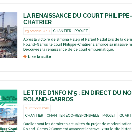
d
u
1
r
R
0
é
o
LA RENAISSANCE DU COURT PHILIPPE
:
,
l
O
CHATRIER
p
a
ù
a
n
e
23 octobre 2018
CHANTIER
PROJET
t
d
n
r
Après la victoire de Simona Halep et Rafaël Nadal lors de la der
-
s
i
Roland-Garros, le court Philippe-Chatrier a amorcé sa massive
G
o
m
Découvrez la renaissance de ce court emblématique.
a
n
o
r
t
Lire la suite
d
i
r
l
e
n
o
e
L
e
s
s
a
h
t
r
i
r
e
s
a
n
t
LETTRE D'INFO N°5 : EN DIRECT DU 
v
a
o
ROLAND-GARROS
a
i
r
u
s
i
18 octobre 2018
x
s
q
d
a
CHANTIER
CHANTIER ÉCO-RESPONSABLE
PROJET
QUART
u
e
n
e
Quelles sont les dernières actualités du projet de modernisatio
m
c
d
Roland-Garros ? Comment avancent les travaux sur le site histor
o
e