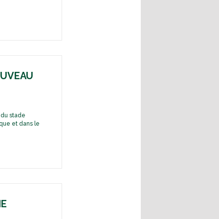
NOUVEAU
n du stade
ique et dans le
NE