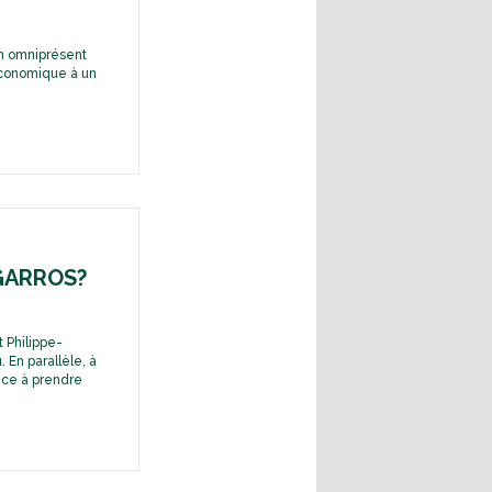
on omniprésent
 économique à un
GARROS?
 Philippe-
 En parallèle, à
nce à prendre