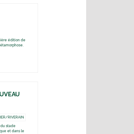
-
nière édition de
 métamorphose.
NOUVEAU
IER/RIVERAIN
n du stade
ique et dans le