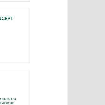
i
s
NCEPT
-
r poursuit sa
évoiler son