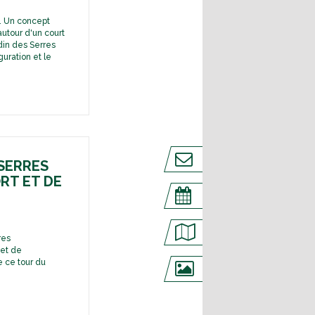
c
n
o
h
. Un concept
f
l
e
utour d'un court
din des Serres
r
a
guration et le
a
n
n
d
ç
G
a
a
i
r
SERRES
s
r
RT ET DE
e
o
d
s
e
res
t
 et de
e ce tour du
e
n
n