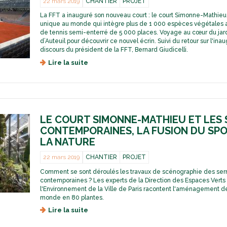
22 mars 2019
CHANTIER
PROJET
La FFT a inauguré son nouveau court : le court Simonne-Mathieu
unique au monde qui intègre plus de 1 000 espèces végétales a
de tennis semi-enterré de 5 000 places. Voyage au cœur du jar
d’Auteuil pour découvrir ce nouvel écrin. Suivi du retour sur l'inau
discours du président de la FFT, Bernard Giudicelli.
Lire la suite
d
e
R
é
v
é
LE COURT SIMONNE-MATHIEU ET LES 
l
a
CONTEMPORAINES, LA FUSION DU SPO
t
LA NATURE
i
o
22 mars 2019
CHANTIER
PROJET
n
Comment se sont déroulés les travaux de scénographie des ser
d
contemporaines ? Les experts de la Direction des Espaces Verts
u
l'Environnement de la Ville de Paris racontent l'aménagement d
c
monde en 80 plantes.
o
u
Lire la suite
d
r
e
t