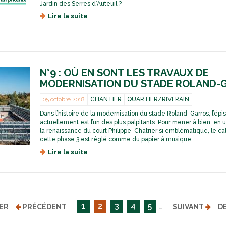
u
Jardin des Serres d’Auteuil ?
d
d
s
Lire la suite
d
e
u
t
e
r
c
a
L
n
o
d
e
i
u
e
t
s
r
t
a
t
N°9 : OÙ EN SONT LES TRAVAUX DE
r
t
P
e
i
h
MODERNISATION DU STADE ROLAND-
d
o
i
'
n
l
05 octobre 2018
CHANTIER
QUARTIER/RIVERAIN
i
d
i
Dans l’histoire de la modernisation du stade Roland-Garros, l’épi
n
u
p
actuellement est l’un des plus palpitants. Pour mener à bien, en 
f
s
p
la renaissance du court Philippe-Chatrier si emblématique, le ca
o
t
e
cette phase 3 est réglé comme du papier à musique.
n
a
-
Lire la suite
d
°
d
C
e
5
e
h
N
:
R
a
°
e
o
t
9
n
l
r
:
d
a
i
…
1
2
3
4
5
o
i
ER
PRÉCÉDENT
SUIVANT
D
n
e
ù
r
d
r
e
e
-