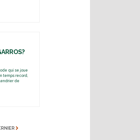
GARROS?
sode qui se joue
un temps record,
lendrier de
ERNIER